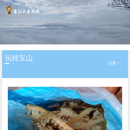
玩转宝山
分类 +