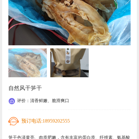
自然风干笋干
评价：清香鲜嫩、脆滑爽口
预订电话:
18959202555
笋干色泽黄亮、肉质肥嫩，含有丰富的蛋白质、纤维素、氨基酸