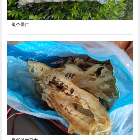
银杏果仁
自然风干笋干