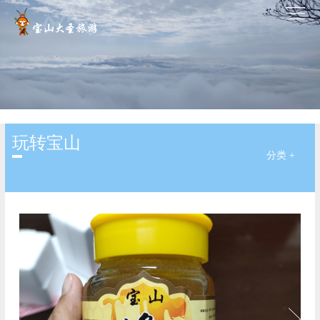
玩转宝山
分类 +