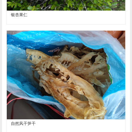
银杏果仁
自然风干笋干