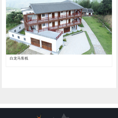
白龙马客栈