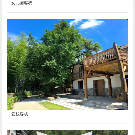
女儿国客栈
云栈客栈