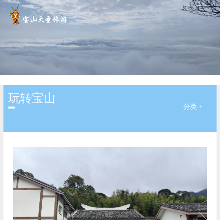
玩转宝山
分类 +